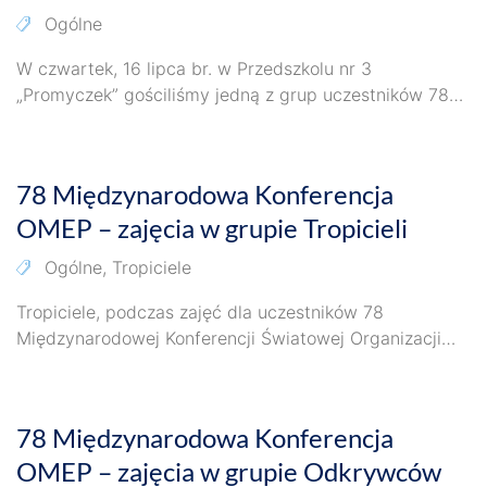
Ogólne
W czwartek, 16 lipca br. w Przedszkolu nr 3
„Promyczek” gościliśmy jedną z grup uczestników 78
Międzynarodowej Konferencji Światowej Organizacji…
24 lipca 2026
78 Międzynarodowa Konferencja
OMEP – zajęcia w grupie Tropicieli
Ogólne
,
Tropiciele
Tropiciele, podczas zajęć dla uczestników 78
Międzynarodowej Konferencji Światowej Organizacji
Wychowania Przedszkolnego OMEP zgłębiali tajemnice
24 lipca 2026
podwodnego świata. W temat wprowadziła…
78 Międzynarodowa Konferencja
OMEP – zajęcia w grupie Odkrywców