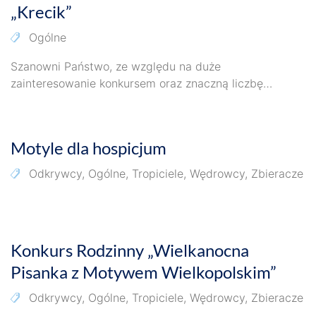
„Krecik”
Ogólne
Szanowni Państwo, ze względu na duże
zainteresowanie konkursem oraz znaczną liczbę
nadesłanych prac informujemy, że wyniki
14 marca 2026
Ogólnopolskiego Konkursu Plastycznego pt….
Motyle dla hospicjum
Odkrywcy
,
Ogólne
,
Tropiciele
,
Wędrowcy
,
Zbieracze
14 marca 2026
Konkurs Rodzinny „Wielkanocna
Pisanka z Motywem Wielkopolskim”
Odkrywcy
,
Ogólne
,
Tropiciele
,
Wędrowcy
,
Zbieracze