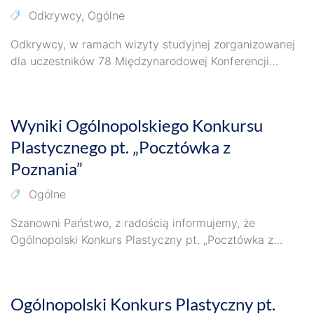
Odkrywcy
,
Ogólne
Odkrywcy, w ramach wizyty studyjnej zorganizowanej
dla uczestników 78 Międzynarodowej Konferencji
Światowej Organizacji Wychowania Przedszkolnego
9 czerwca 2026
OMEP, zaprezentowali zajęcia przyrodnicze
prowadzone…
Wyniki Ogólnopolskiego Konkursu
Plastycznego pt. „Pocztówka z
Poznania”
Ogólne
Szanowni Państwo, z radością informujemy, że
Ogólnopolski Konkurs Plastyczny pt. „Pocztówka z
Poznania” został rozstrzygnięty. Poniżej przedstawiamy
28 kwietnia 2026
wyniki. Jednocześnie informujemy,…
Ogólnopolski Konkurs Plastyczny pt.