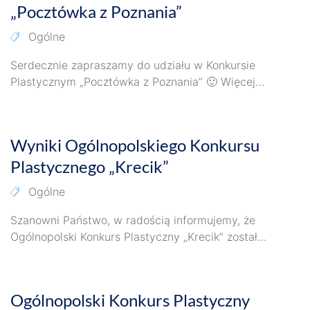
„Pocztówka z Poznania”
Ogólne
Serdecznie zapraszamy do udziału w Konkursie
Plastycznym „Pocztówka z Poznania” 🙂 Więcej
szczegółów znajduje się w załączniku. Zapraszamy! 🙂
24 marca 2026
Wyniki Ogólnopolskiego Konkursu
Plastycznego „Krecik”
Ogólne
Szanowni Państwo, w radością informujemy, że
Ogólnopolski Konkurs Plastyczny „Krecik” został
rozstrzygnięty. Konkurs cieszył się bardzo dużym
23 marca 2026
zainteresowaniem – wzięło…
Ogólnopolski Konkurs Plastyczny